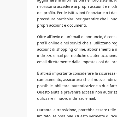
aggiornare le informazioni nei loro sistemi. A
necessario accedere ai propri account e modi
del profilo. Per le istituzioni finanziarie o i 
procedure particolari per garantire che il nu
propri account e documenti.
Oltre all’invio di un’email di annuncio, è con
profili online e nei servizi che si utilizzano
account di shopping online, abbonamenti a new
indirizzo email per notifiche o autenticazione. 
email direttamente dalle impostazioni del pr
È altresì importante considerare la sicurezza
cambiamento, assicurarsi che il nuovo indiri
possibile, abilitare l’autenticazione a due fat
Questo aiuta a prevenire accessi non autorizza
utilizzare il nuovo indirizzo email.
Durante la transizione, potrebbe essere utile
limitato, se possibile. Questo permette di rice