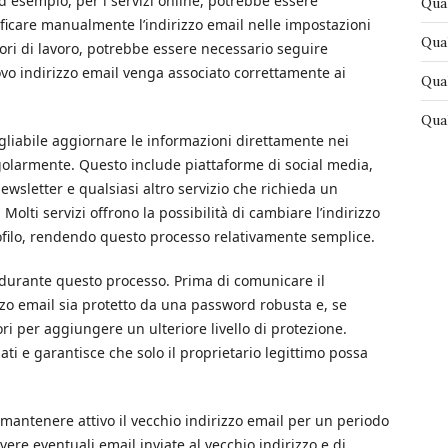
d esempio, per i servizi online, potrebbe essere
Qual
ficare manualmente l’indirizzo email nelle impostazioni
Qual
datori di lavoro, potrebbe essere necessario seguire
ovo indirizzo email venga associato correttamente ai
Qual
Qual
sigliabile aggiornare le informazioni direttamente nei
 regolarmente. Questo include piattaforme di social media,
sletter e qualsiasi altro servizio che richieda un
Molti servizi offrono la possibilità di cambiare l’indirizzo
ofilo, rendendo questo processo relativamente semplice.
 durante questo processo. Prima di comunicare il
zzo email sia protetto da una password robusta e, se
tori per aggiungere un ulteriore livello di protezione.
ti e garantisce che solo il proprietario legittimo possa
 mantenere attivo il vecchio indirizzo email per un periodo
vere eventuali email inviate al vecchio indirizzo e di