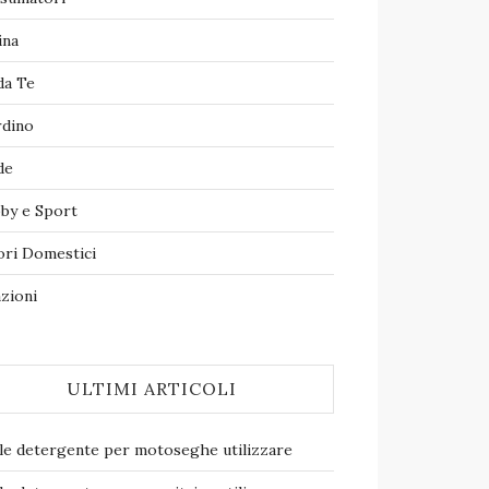
ina
da Te
rdino
de
by e Sport
ori Domestici
zioni
ULTIMI ARTICOLI
le detergente per motoseghe​ utilizzare