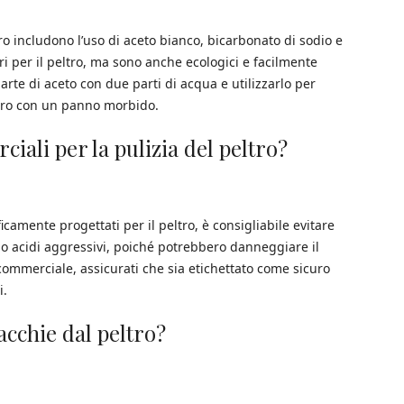
ltro includono l’uso di aceto bianco, bicarbonato di sodio e
i per il peltro, ma sono anche ecologici e facilmente
rte di aceto con due parti di acqua e utilizzarlo per
ltro con un panno morbido.
iali per la pulizia del peltro?
amente progettati per il peltro, è consigliabile evitare
 o acidi aggressivi, poiché potrebbero danneggiare il
 commerciale, assicurati che sia etichettato come sicuro
i.
cchie dal peltro?