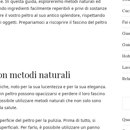
e. In questa guida, esploreremo metodi naturali ed
ando ingredienti facilmente reperibili e privi di sostanze
Cuc
e il vostro peltro al suo antico splendore, rispettando
 oggetti. Prepariamoci a riscoprire il fascino del peltro
Fai 
Gia
Gui
Hob
Lav
con metodi naturali
Rela
ntiche, noto per la sua lucentezza e per la sua eleganza.
 in peltro possono opacizzarsi e perdere il loro fascino
 possibile utilizzare metodi naturali che non solo sono
la salute.
Qua
ficie del peltro per la pulizia. Prima di tutto, si
perficiali. Per farlo, è possibile utilizzare un panno