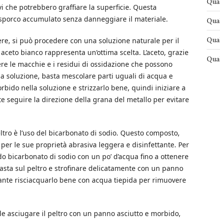
Qual
i che potrebbero graffiare la superficie. Questa
 sporco accumulato senza danneggiare il materiale.
Qual
Qual
vere, si può procedere con una soluzione naturale per il
ceto bianco rappresenta un’ottima scelta. L’aceto, grazie
Qual
iere le macchie e i residui di ossidazione che possono
a soluzione, basta mescolare parti uguali di acqua e
ido nella soluzione e strizzarlo bene, quindi iniziare a
te seguire la direzione della grana del metallo per evitare
eltro è l’uso del bicarbonato di sodio. Questo composto,
er le sue proprietà abrasiva leggera e disinfettante. Per
do bicarbonato di sodio con un po’ d’acqua fino a ottenere
sta sul peltro e strofinare delicatamente con un panno
tante risciacquarlo bene con acqua tiepida per rimuovere
ile asciugare il peltro con un panno asciutto e morbido,