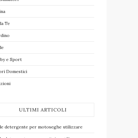
ina
da Te
rdino
de
by e Sport
ori Domestici
zioni
ULTIMI ARTICOLI
le detergente per motoseghe​ utilizzare