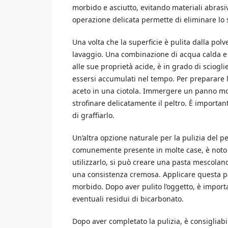
morbido e asciutto, evitando materiali abrasiv
operazione delicata permette di eliminare lo
Una volta che la superficie è pulita dalla pol
lavaggio. Una combinazione di acqua calda e a
alle sue proprietà acide, è in grado di sciogl
essersi accumulati nel tempo. Per preparare l
aceto in una ciotola. Immergere un panno morb
strofinare delicatamente il peltro. È importan
di graffiarlo.
Un’altra opzione naturale per la pulizia del p
comunemente presente in molte case, è noto p
utilizzarlo, si può creare una pasta mescolan
una consistenza cremosa. Applicare questa pa
morbido. Dopo aver pulito l’oggetto, è impor
eventuali residui di bicarbonato.
Dopo aver completato la pulizia, è consigliab