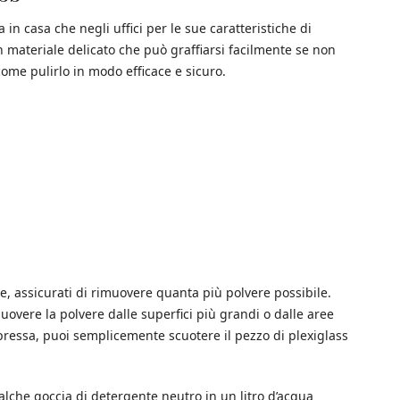
a in casa che negli uffici per le sue caratteristiche di
n materiale delicato che può graffiarsi facilmente se non
come pulirlo in modo efficace e sicuro.
re, assicurati di rimuovere quanta più polvere possibile.
uovere la polvere dalle superfici più grandi o dalle aree
mpressa, puoi semplicemente scuotere il pezzo di plexiglass
alche goccia di detergente neutro in un litro d’acqua