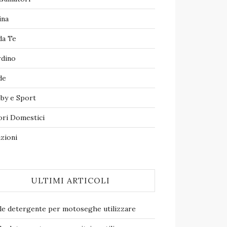
ina
da Te
rdino
de
by e Sport
ori Domestici
zioni
ULTIMI ARTICOLI
le detergente per motoseghe​ utilizzare