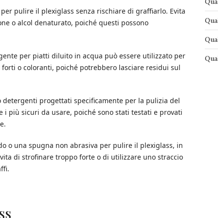
Qual
er pulire il plexiglass senza rischiare di graffiarlo. Evita
Qual
e o alcol denaturato, poiché questi possono
Qual
ente per piatti diluito in acqua può essere utilizzato per
Qual
i forti o coloranti, poiché potrebbero lasciare residui sul
o detergenti progettati specificamente per la pulizia del
i più sicuri da usare, poiché sono stati testati e provati
e.
o o una spugna non abrasiva per pulire il plexiglass, in
ita di strofinare troppo forte o di utilizzare uno straccio
fi.
ss