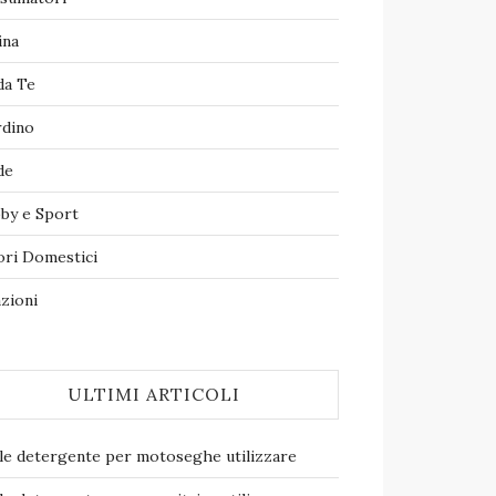
ina
da Te
rdino
de
by e Sport
ori Domestici
zioni
ULTIMI ARTICOLI
le detergente per motoseghe​ utilizzare