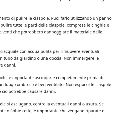
mento di pulire le ciaspole. Puoi farlo utilizzando un panno
pulire tutte le parti delle ciaspole, comprese le cinghie e
solventi che potrebbero danneggiare il materiale delle
risciacquale con acqua pulita per rimuovere eventuali
 un tubo da giardino o una doccia. Non immergere le
re danni.
aspole, è importante asciugarle completamente prima di
in un luogo ombroso e ben ventilato. Non esporre le ciaspole
hé ciò potrebbe causare danni.
le si asciugano, controlla eventuali danni o usura. Se
te o fibbie rotte, è importante che vengano riparate o