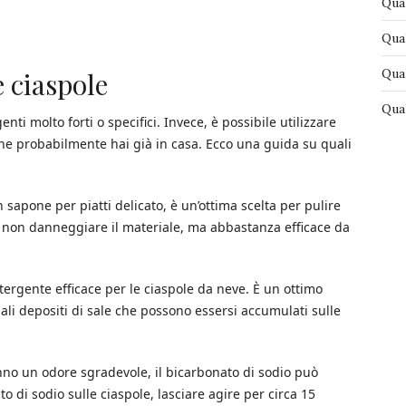
Qual
Qual
Qual
e ciaspole
Qual
nti molto forti o specifici. Invece, è possibile utilizzare
 che probabilmente hai già in casa. Ecco una guida su quali
apone per piatti delicato, è un’ottima scelta per pulire
a non danneggiare il materiale, ma abbastanza efficace da
detergente efficace per le ciaspole da neve. È un ottimo
li depositi di sale che possono essersi accumulati sulle
anno un odore sgradevole, il bicarbonato di sodio può
o di sodio sulle ciaspole, lasciare agire per circa 15