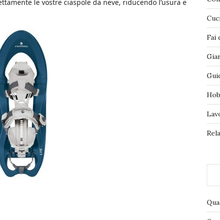
rrettamente le vostre ciaspole da neve, riducendo l’usura e
Cuc
Fai 
Gia
Gui
Hob
Lav
Rela
Qua