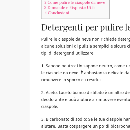
2
Come pulire le ciaspole da neve
3
Domande e Risposte Utili
4
Conclusioni
Detergenti per pulire l
Pulire le ciaspole da neve non richiede deterge
alcune soluzioni di pulizia semplici e sicure
tipi di detergenti utilizzare:
1. Sapone neutro: Un sapone neutro, come un s
le ciaspole da neve. È abbastanza delicato d
rimuovere lo sporco e i residui.
2. Aceto: L’aceto bianco distillato è un altro 
deodorante e può aiutare a rimuovere eventua
ciaspole.
3. Bicarbonato di sodio: Se le tue ciaspole h
aiutare. Basta cospargere un po’ di bicarbonat