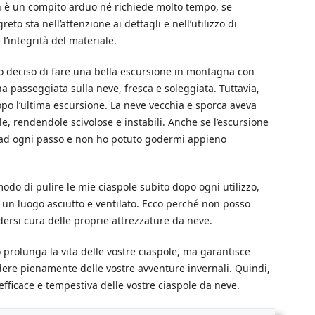
on è un compito arduo né richiede molto tempo, se
to sta nell’attenzione ai dettagli e nell’utilizzo di
l’integrità del materiale.
o deciso di fare una bella escursione in montagna con
a passeggiata sulla neve, fresca e soleggiata. Tuttavia,
opo l’ultima escursione. La neve vecchia e sporca aveva
ole, rendendole scivolose e instabili. Anche se l’escursione
e ad ogni passo e non ho potuto godermi appieno
do di pulire le mie ciaspole subito dopo ogni utilizzo,
un luogo asciutto e ventilato. Ecco perché non posso
ersi cura delle proprie attrezzature da neve.
rolunga la vita delle vostre ciaspole, ma garantisce
dere pienamente delle vostre avventure invernali. Quindi,
efficace e tempestiva delle vostre ciaspole da neve.