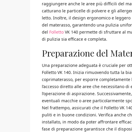
raggiungere anche le aree più difficili del mat
catturano le particelle di polvere e gli allerg
letto. Inoltre, il design ergonomico e leggero 
del materasso, garantendo una pulizia unifo
del
Folletto
VK 140 permette di sfruttare al m
di pulizia sia efficace e completa.
Preparazione del Mater
Una preparazione adeguata è cruciale per otten
Folletto VK 140. Inizia rimuovendo tutta la bia
coprimaterasso, per esporre completamente la
l’accesso diretto alle aree che necessitano di
l’operazione di aspirazione. Successivamente
eventuali macchie o aree particolarmente spo
Nel frattempo, assicurati che il Folletto VK 14
puliti e in buone condizioni. Verifica anche ch
installato, in modo da poter affrontare effic
fase di preparazione garantisce che il dispos