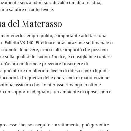
uovamente senza odori sgradevoli o umidità residua,
no salubre e confortevole.
a del Materasso
e mantenerlo sempre pulito, è importante adottare una
l Folletto VK 140. Effettuare un’aspirazione settimanale o
accumulo di polvere, acari e altre impurità che possono
re sulla qualità del sonno. Inoltre, è consigliabile ruotare
e un’usura uniforme e prevenire l’insorgere di
 può offrire un ulteriore livello di difesa contro liquidi,
 riducendo la frequenza delle operazioni di manutenzione
ontinua assicura che il materasso rimanga in ottime
ndo un supporto adeguato e un ambiente di riposo sano e
un processo che, se eseguito correttamente, può garantire