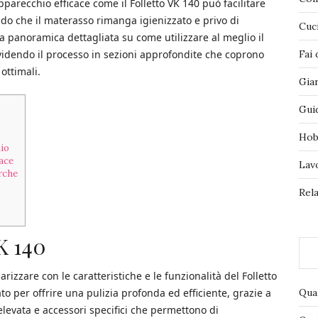
pparecchio efficace come il Folletto VK 140 può facilitare
ndo che il materasso rimanga igienizzato e privo di
Cuc
 panoramica dettagliata su come utilizzare al meglio il
ividendo il processo in sezioni approfondite che coprono
Fai 
ottimali.
Gia
Gui
Hob
io
ace
Lav
rche
Rela
K 140
iarizzare con le caratteristiche e le funzionalità del Folletto
Qua
o per offrire una pulizia profonda ed efficiente, grazie a
levata e accessori specifici che permettono di