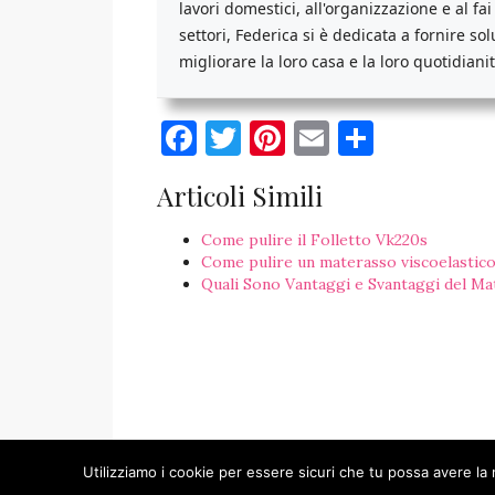
lavori domestici, all'organizzazione e al fa
settori, Federica si è dedicata a fornire so
migliorare la loro casa e la loro quotidianit
Facebook
Twitter
Pinterest
Email
Condiv
Articoli Simili
Come pulire il Folletto Vk220s
Come pulire un materasso viscoelastic
Quali Sono Vantaggi e Svantaggi del Ma
Utilizziamo i cookie per essere sicuri che tu possa avere la 