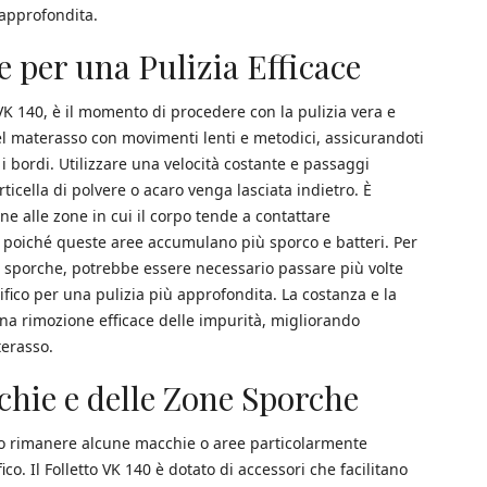
 approfondita.
 per una Pulizia Efficace
 VK 140, è il momento di procedere con la pulizia vera e
del materasso con movimenti lenti e metodici, assicurandoti
 i bordi. Utilizzare una velocità costante e passaggi
icella di polvere o acaro venga lasciata indietro. È
e alle zone in cui il corpo tende a contattare
 poiché queste aree accumulano più sporco e batteri. Per
e sporche, potrebbe essere necessario passare più volte
cifico per una pulizia più approfondita. La costanza e la
na rimozione efficace delle impurità, migliorando
terasso.
hie e delle Zone Sporche
ro rimanere alcune macchie o aree particolarmente
o. Il Folletto VK 140 è dotato di accessori che facilitano