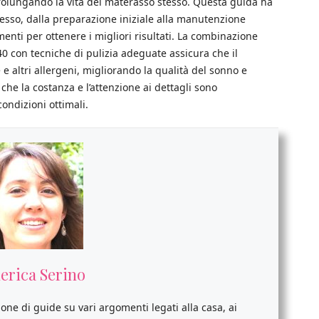
rolungando la vita del materasso stesso. Questa guida ha
cesso, dalla preparazione iniziale alla manutenzione
enti per ottenere i migliori risultati. La combinazione
40 con tecniche di pulizia adeguate assicura che il
 e altri allergeni, migliorando la qualità del sonno e
he la costanza e l’attenzione ai dettagli sono
ondizioni ottimali.
erica Serino
ione di guide su vari argomenti legati alla casa, ai