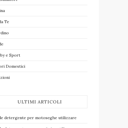
ina
da Te
rdino
de
by e Sport
ori Domestici
zioni
ULTIMI ARTICOLI
le detergente per motoseghe​ utilizzare