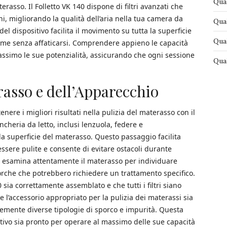
Qual
erasso. Il Folletto VK 140 dispone di filtri avanzati che
eni, migliorando la qualità dell’aria nella tua camera da
Qual
del dispositivo facilita il movimento su tutta la superficie
Qual
rme senza affaticarsi. Comprendere appieno le capacità
assimo le sue potenzialità, assicurando che ogni sessione
Qual
asso e dell’Apparecchio
ere i migliori risultati nella pulizia del materasso con il
ncheria da letto, inclusi lenzuola, federe e
 superficie del materasso. Questo passaggio facilita
 essere pulite e consente di evitare ostacoli durante
, esamina attentamente il materasso per individuare
rche che potrebbero richiedere un trattamento specifico.
0 sia correttamente assemblato e che tutti i filtri siano
e l’accessorio appropriato per la pulizia dei materassi sia
acemente diverse tipologie di sporco e impurità. Questa
itivo sia pronto per operare al massimo delle sue capacità