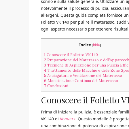
sonno e sulla salute generale. Utilizzare un a
notevolmente il processo di pulizia, assicura
allergeni. Questa guida completa fornisce una
Folletto VK 140 per pulire il materasso, sudd
ogni aspetto necessario per ottenere risultati 
Indice
[
hide
]
1
Conoscere il Folletto VK 140
2
Preparazione del Materasso e dell’Apparecch
3
Tecniche di Aspirazione per una Pulizia Effic
4
Trattamento delle Macchie e delle Zone Spo
5
Asciugatura e Ventilazione del Materasso
6
Manutenzione Continua del Materasso
7
Conclusioni
Conoscere il Folletto V
Prima di iniziare la pulizia, è essenziale famil
VK 140 di
Vorwerk
. Questo modello è progettat
una combinazione di potenza di aspirazione e