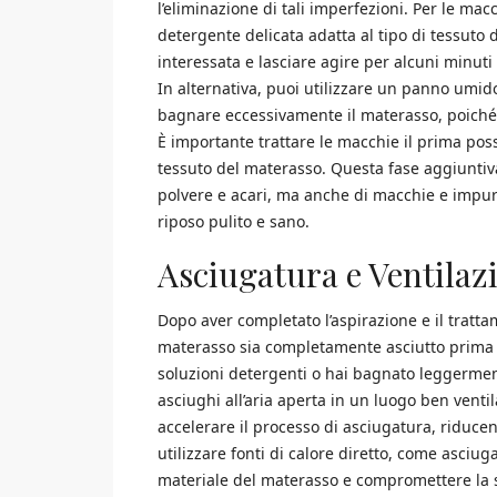
l’eliminazione di tali imperfezioni. Per le mac
detergente delicata adatta al tipo di tessuto 
interessata e lasciare agire per alcuni minuti 
In alternativa, puoi utilizzare un panno umi
bagnare eccessivamente il materasso, poiché l
È importante trattare le macchie il prima pos
tessuto del materasso. Questa fase aggiuntiva 
polvere e acari, ma anche di macchie e impur
riposo pulito e sano.
Asciugatura e Ventilaz
Dopo aver completato l’aspirazione e il tratt
materasso sia completamente asciutto prima di
soluzioni detergenti o hai bagnato leggerment
asciughi all’aria aperta in un luogo ben ventil
accelerare il processo di asciugatura, riducend
utilizzare fonti di calore diretto, come asciu
materiale del materasso e compromettere la s