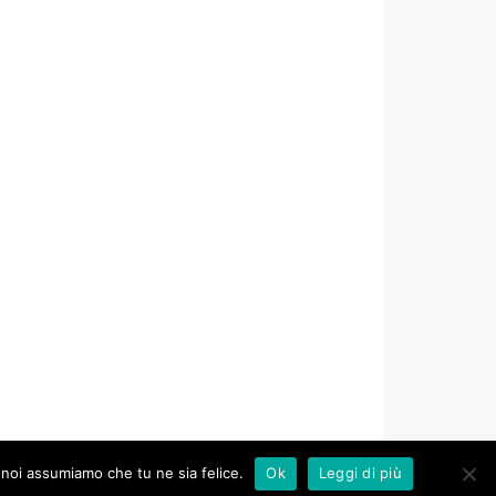
o noi assumiamo che tu ne sia felice.
Ok
Leggi di più