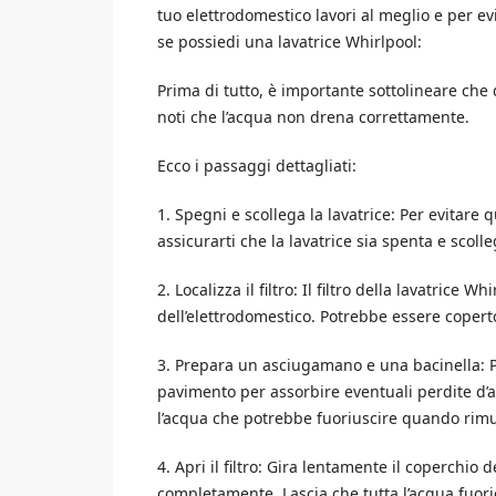
tuo elettrodomestico lavori al meglio e per e
se possiedi una lavatrice Whirlpool:
Prima di tutto, è importante sottolineare ch
noti che l’acqua non drena correttamente.
Ecco i passaggi dettagliati:
1. Spegni e scollega la lavatrice: Per evitare 
assicurarti che la lavatrice sia spenta e scolle
2. Localizza il filtro: Il filtro della lavatrice 
dell’elettrodomestico. Potrebbe essere copert
3. Prepara un asciugamano e una bacinella: Pr
pavimento per assorbire eventuali perdite d’a
l’acqua che potrebbe fuoriuscire quando rimuov
4. Apri il filtro: Gira lentamente il coperchio 
completamente. Lascia che tutta l’acqua fuori