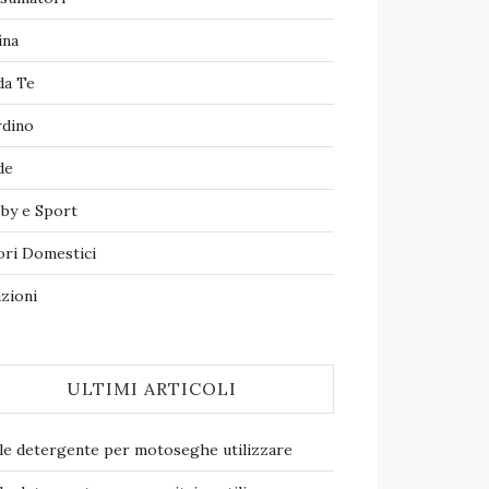
ina
da Te
rdino
de
by e Sport
ori Domestici
zioni
ULTIMI ARTICOLI
le detergente per motoseghe​ utilizzare