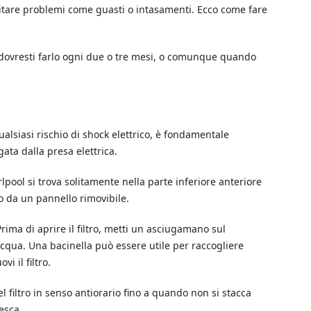
vitare problemi come guasti o intasamenti. Ecco come fare
e dovresti farlo ogni due o tre mesi, o comunque quando
qualsiasi rischio di shock elettrico, è fondamentale
gata dalla presa elettrica.
Whirlpool si trova solitamente nella parte inferiore anteriore
o da un pannello rimovibile.
ima di aprire il filtro, metti un asciugamano sul
cqua. Una bacinella può essere utile per raccogliere
i il filtro.
del filtro in senso antiorario fino a quando non si stacca
esca.