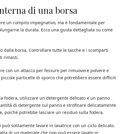
interna di una borsa
ssere un compito impegnativo, ma è fondamentale per
olungarne la durata. Ecco una guida dettagliata su come
to dalla borsa. Controllare tutte le tasche e i scomparti
i rimasti.
vere con un attacco per fessure per rimuovere polvere e
piccole particelle di sporco che potrebbero essere difficili
lla fodera, utilizzare un detergente delicato e un panno
uantità di detergente sul panno e strofinare delicatamente
e, poiché potrebbe lasciare un residuo sulla fodera.
si può solitamente lavare in lavatrice con un ciclo delicato.
 fatta di un materiale che non può essere lavato in