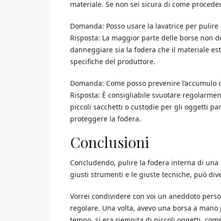
materiale. Se non sei sicura di come procedere
Domanda: Posso usare la lavatrice per pulire 
Risposta: La maggior parte delle borse non d
danneggiare sia la fodera che il materiale est
specifiche del produttore.
Domanda: Come posso prevenire l’accumulo di 
Risposta: È consigliabile svuotare regolarmente
piccoli sacchetti o custodie per gli oggetti p
proteggere la fodera.
Conclusioni
Concludendo, pulire la fodera interna di un
giusti strumenti e le giuste tecniche, può di
Vorrei condividere con voi un aneddoto person
regolare. Una volta, avevo una borsa a mano
tempo, si era riempita di piccoli oggetti, com