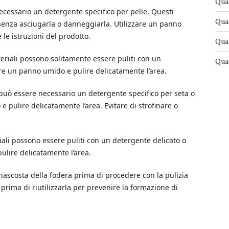
Qual
necessario un detergente specifico per pelle. Questi
Qual
 senza asciugarla o danneggiarla. Utilizzare un panno
le istruzioni del prodotto.
Qual
teriali possono solitamente essere puliti con un
Qual
re un panno umido e pulire delicatamente l’area.
i: può essere necessario un detergente specifico per seta o
 pulire delicatamente l’area. Evitare di strofinare o
riali possono essere puliti con un detergente delicato o
ulire delicatamente l’area.
nascosta della fodera prima di procedere con la pulizia
rima di riutilizzarla per prevenire la formazione di