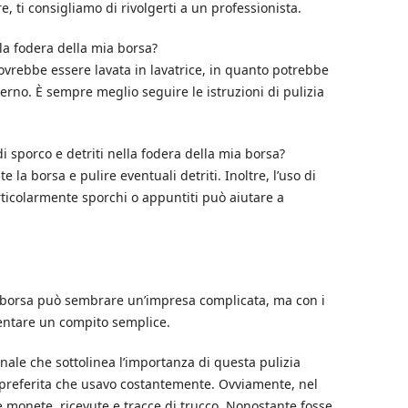
, ti consigliamo di rivolgerti a un professionista.
la fodera della mia borsa?
ovrebbe essere lavata in lavatrice, in quanto potrebbe
erno. È sempre meglio seguire le istruzioni di pulizia
sporco e detriti nella fodera della mia borsa?
 la borsa e pulire eventuali detriti. Inoltre, l’uso di
articolarmente sporchi o appuntiti può aiutare a
a borsa può sembrare un’impresa complicata, ma con i
ventare un compito semplice.
ale che sottolinea l’importanza di questa pulizia
 preferita che usavo costantemente. Ovviamente, nel
e monete, ricevute e tracce di trucco. Nonostante fosse