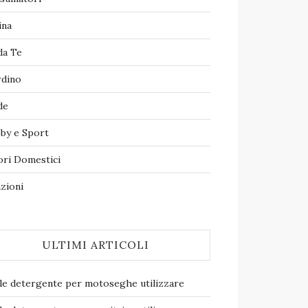
ina
da Te
rdino
de
by e Sport
ori Domestici
zioni
ULTIMI ARTICOLI
le detergente per motoseghe​ utilizzare