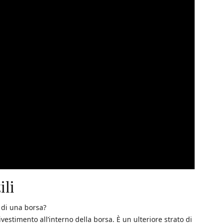
ili
 di una borsa?
ivestimento all’interno della borsa. È un ulteriore strato di