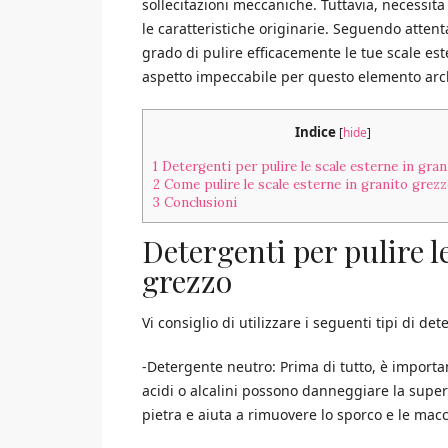
sollecitazioni meccaniche. Tuttavia, necessit
le caratteristiche originarie. Seguendo atten
grado di pulire efficacemente le tue scale es
aspetto impeccabile per questo elemento arch
Indice
[
hide
]
1
Detergenti per pulire le scale esterne in gra
2
Come pulire le scale esterne in granito grez
3
Conclusioni
Detergenti per pulire l
grezzo
Vi consiglio di utilizzare i seguenti tipi di de
-Detergente neutro: Prima di tutto, è importa
acidi o alcalini possono danneggiare la superf
pietra e aiuta a rimuovere lo sporco e le macc