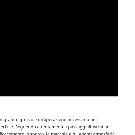
 in granito grezzo è un’operazione necessaria per
erficie. Seguendo attentamente i passaggi illustrati in
icacemente lo sporco, le macchie e gli agenti atmosferici,