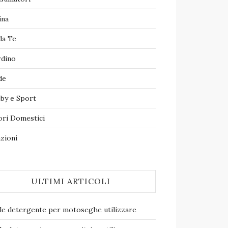
ina
da Te
rdino
de
by e Sport
ori Domestici
zioni
ULTIMI ARTICOLI
le detergente per motoseghe​ utilizzare