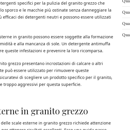
Qual
tergenti specifici per la pulizia del granito grezzo che
lo sporco e le macchie più ostinate senza danneggiare la
Qual
 efficaci dei detergenti neutri e possono essere utilizzati
Qual
Qual
esterne in granito possono essere soggette alla formazione
’umidità e alla mancanza di sole. Un detergente antimuffa
re queste infestazioni e prevenire la loro ricomparsa.
nito grezzo presentano incrostazioni di calcare o altri
te può essere utilizzato per rimuovere queste
icuratevi di scegliere un prodotto specifico per il granito,
e troppo aggressivi per questa superficie.
terne in granito grezzo
a delle scale esterne in granito grezzo richiede attenzione
e per ottenere risultati eccellenti. Ecco una guida passo-