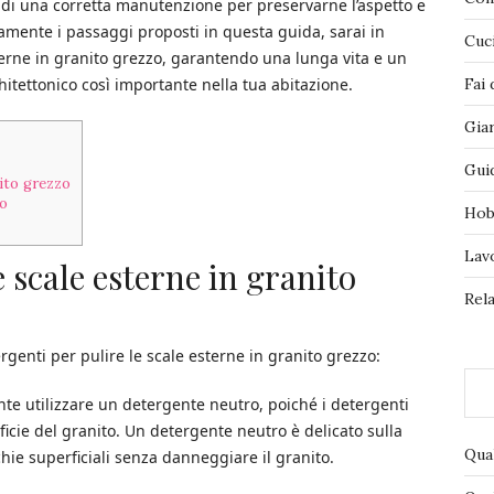
a di una corretta manutenzione per preservarne l’aspetto e
tamente i passaggi proposti in questa guida, sarai in
Cuc
terne in granito grezzo, garantendo una lunga vita e un
itettonico così importante nella tua abitazione.
Fai 
Gia
Gui
nito grezzo
zo
Hob
Lav
e scale esterne in granito
Rela
tergenti per pulire le scale esterne in granito grezzo:
nte utilizzare un detergente neutro, poiché i detergenti
icie del granito. Un detergente neutro è delicato sulla
Qua
hie superficiali senza danneggiare il granito.