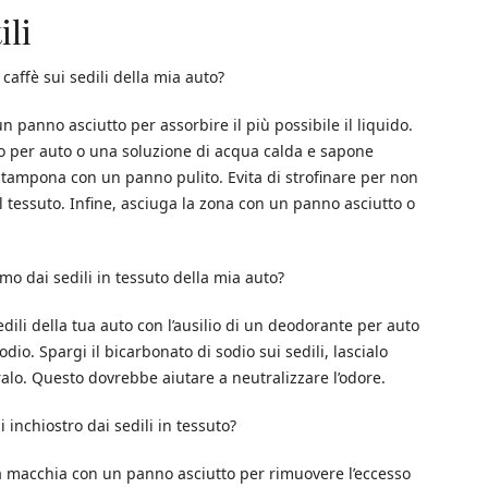
ili
ffè sui sedili della mia auto?
panno asciutto per assorbire il più possibile il liquido.
ico per auto o una soluzione di acqua calda e sapone
e tampona con un panno pulito. Evita di strofinare per non
l tessuto. Infine, asciuga la zona con un panno asciutto o
o dai sedili in tessuto della mia auto?
edili della tua auto con l’ausilio di un deodorante per auto
dio. Spargi il bicarbonato di sodio sui sedili, lascialo
iralo. Questo dovrebbe aiutare a neutralizzare l’odore.
inchiostro dai sedili in tessuto?
la macchia con un panno asciutto per rimuovere l’eccesso