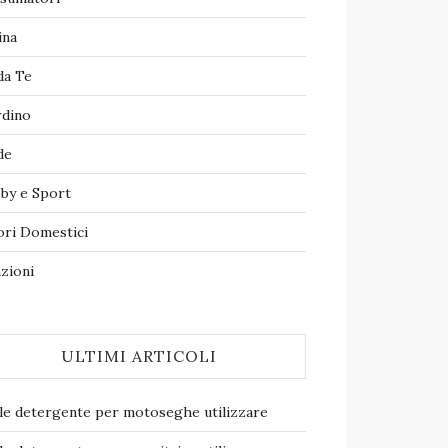
ina
da Te
rdino
de
by e Sport
ori Domestici
zioni
ULTIMI ARTICOLI
le detergente per motoseghe​ utilizzare