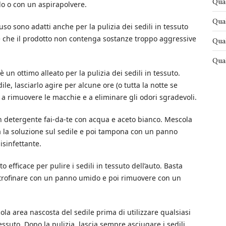
Qual
o o con un aspirapolvere.
Qual
so sono adatti anche per la pulizia dei sedili in tessuto
re che il prodotto non contenga sostanze troppo aggressive
Qual
Qual
 un ottimo alleato per la pulizia dei sedili in tessuto.
le, lasciarlo agire per alcune ore (o tutta la notte se
a a rimuovere le macchie e a eliminare gli odori sgradevoli.
un detergente fai-da-te con acqua e aceto bianco. Mescola
a la soluzione sul sedile e poi tampona con un panno
isinfettante.
efficace per pulire i sedili in tessuto dell’auto. Basta
strofinare con un panno umido e poi rimuovere con un
la area nascosta del sedile prima di utilizzare qualsiasi
essuto. Dopo la pulizia, lascia sempre asciugare i sedili