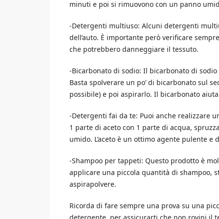
minuti e poi si rimuovono con un panno umid
-Detergenti multiuso: Alcuni detergenti multiu
dell’auto. È importante però verificare semp
che potrebbero danneggiare il tessuto.
-Bicarbonato di sodio: Il bicarbonato di sodio è
Basta spolverare un po’ di bicarbonato sul sedi
possibile) e poi aspirarlo. Il bicarbonato aiut
-Detergenti fai da te: Puoi anche realizzare 
1 parte di aceto con 1 parte di acqua, spruzz
umido. L’aceto è un ottimo agente pulente e d
-Shampoo per tappeti: Questo prodotto è molto 
applicare una piccola quantità di shampoo, 
aspirapolvere.
Ricorda di fare sempre una prova su una picco
detergente, per assicurarti che non rovini il t