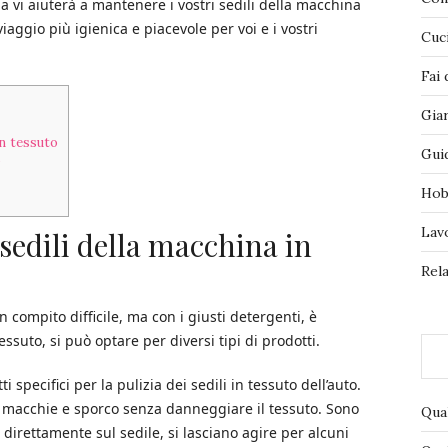
a vi aiuterà a mantenere i vostri sedili della macchina
iaggio più igienica e piacevole per voi e i vostri
Cuc
Fai 
Gia
in tessuto
Gui
o
Hob
Lav
 sedili della macchina in
Rela
 compito difficile, ma con i giusti detergenti, è
essuto, si può optare per diversi tipi di prodotti.
 specifici per la pulizia dei sedili in tessuto dell’auto.
 macchie e sporco senza danneggiare il tessuto. Sono
Qua
direttamente sul sedile, si lasciano agire per alcuni