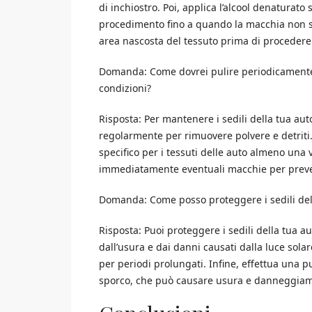
di inchiostro. Poi, applica l’alcool denaturat
procedimento fino a quando la macchia non sc
area nascosta del tessuto prima di procedere 
Domanda: Come dovrei pulire periodicamente 
condizioni?
Risposta: Per mantenere i sedili della tua auto
regolarmente per rimuovere polvere e detriti. 
specifico per i tessuti delle auto almeno una
immediatamente eventuali macchie per preve
Domanda: Come posso proteggere i sedili dell
Risposta: Puoi proteggere i sedili della tua a
dall’usura e dai danni causati dalla luce solare
per periodi prolungati. Infine, effettua una pu
sporco, che può causare usura e danneggiam